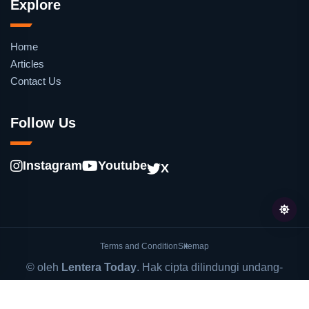
Explore
Home
Articles
Contact Us
Follow Us
Instagram
Youtube
X
Terms and Condition
Sitemap
© oleh
Lentera Today
. Hak cipta dilindungi undang-
undang.