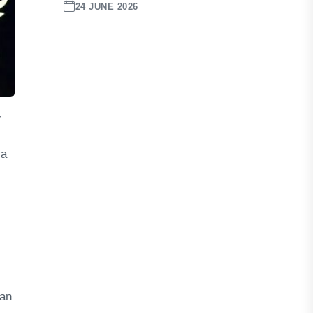
24 JUNE 2026
,
ya
gan