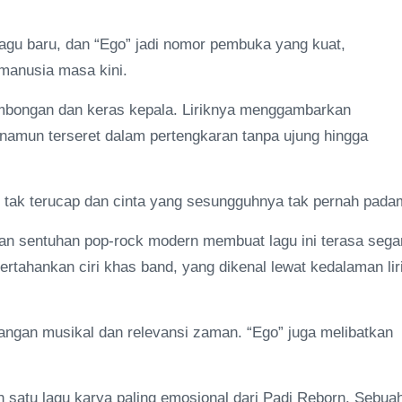
-lagu baru, dan “Ego” jadi nomor pembuka yang kuat,
 manusia masa kini.
sombongan dan keras kepala. Liriknya menggambarkan
namun terseret dalam pertengkaran tanpa ujung hingga
ng tak terucap dan cinta yang sesungguhnya tak pernah pada
n sentuhan pop-rock modern membuat lagu ini terasa sega
tahankan ciri khas band, yang dikenal lewat kedalaman lir
ngan musikal dan relevansi zaman. “Ego” juga melibatkan
 satu lagu karya paling emosional dari Padi Reborn. Sebua