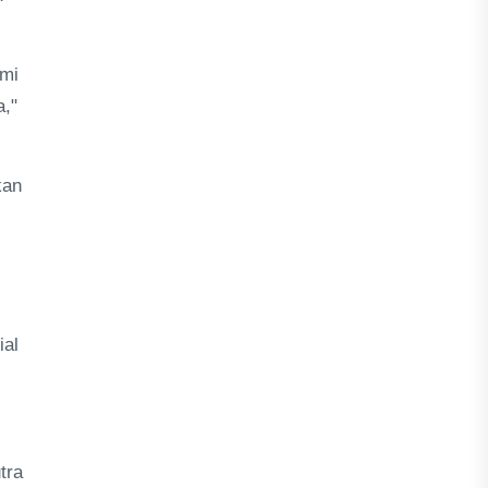
ami
a,"
kan
ial
tra