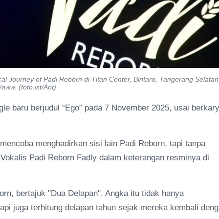
al Journey of Padi Reborn di Titan Center, Bintaro, Tangerang Selatan
w. (foto:ist/Ant)
gle baru berjudul “Ego” pada 7 November 2025, usai berkar
 mencoba menghadirkan sisi lain Padi Reborn, tapi tanpa
Vokalis Padi Reborn Fadly dalam keterangan resminya di
orn, bertajuk "Dua Delapan". Angka itu tidak hanya
api juga terhitung delapan tahun sejak mereka kembali den