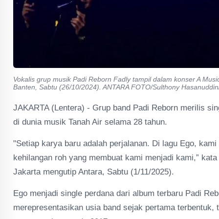
Vokalis grup musik Padi Reborn Fadly tampil dalam konser A Music
Banten, Sabtu (26/10/2024). ANTARA FOTO/Sulthony Hasanuddin/aw
JAKARTA (Lentera) - Grup band Padi Reborn merilis sin
di dunia musik Tanah Air selama 28 tahun.
"Setiap karya baru adalah perjalanan. Di lagu Ego, kami
kehilangan roh yang membuat kami menjadi kami,” kata 
Jakarta mengutip Antara, Sabtu (1/11/2025).​
Ego menjadi single perdana dari album terbaru Padi Reb
merepresentasikan usia band sejak pertama terbentuk, t