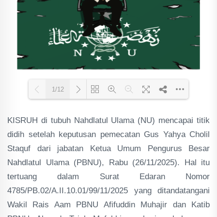
1/12
KISRUH di tubuh Nahdlatul Ulama (NU) mencapai titik
Loading PDF 70% ...
didih setelah keputusan pemecatan Gus Yahya Cholil
Staquf dari jabatan Ketua Umum Pengurus Besar
Nahdlatul Ulama (PBNU), Rabu (26/11/2025). Hal itu
tertuang dalam Surat Edaran Nomor
4785/PB.02/A.II.10.01/99/11/2025 yang ditandatangani
Wakil Rais Aam PBNU Afifuddin Muhajir dan Katib