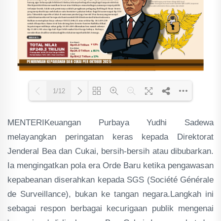
1/12
MENTERIKeuangan Purbaya Yudhi Sadewa
Loading PDF 38% ...
melayangkan peringatan keras kepada Direktorat
Jenderal Bea dan Cukai, bersih-bersih atau dibubarkan.
Ia mengingatkan pola era Orde Baru ketika pengawasan
kepabeanan diserahkan kepada SGS (Société Générale
de Surveillance), bukan ke tangan negara.Langkah ini
sebagai respon berbagai kecurigaan publik mengenai