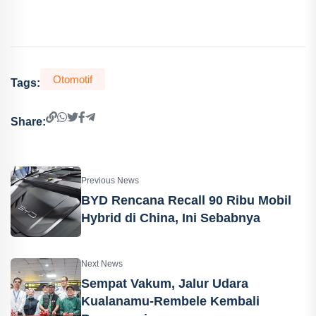
Otomotif
Tags:
Share:
Previous News
BYD Rencana Recall 90 Ribu Mobil
Hybrid di China, Ini Sebabnya
Next News
Sempat Vakum, Jalur Udara
Kualanamu-Rembele Kembali