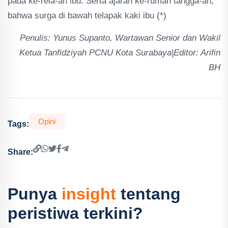
pada ke-rela-an ibu. Serta ajaran ke-rumah tangga-an,
bahwa surga di bawah telapak kaki ibu (*)
Penulis: Yunus Supanto, Wartawan Senior dan Wakil
Ketua Tanfidziyah PCNU Kota Surabaya|Editor: Arifin
BH
Opini
Tags:
Share:
Punya
insight
tentang
peristiwa terkini?