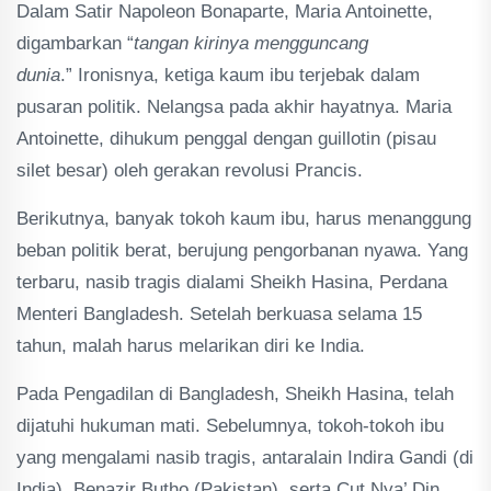
Dalam Satir Napoleon Bonaparte, Maria Antoinette,
digambarkan “
tangan kirinya mengguncang
dunia
.” Ironisnya, ketiga kaum ibu terjebak dalam
pusaran politik. Nelangsa pada akhir hayatnya. Maria
Antoinette, dihukum penggal dengan guillotin (pisau
silet besar) oleh gerakan revolusi Prancis.
Berikutnya, banyak tokoh kaum ibu, harus menanggung
beban politik berat, berujung pengorbanan nyawa. Yang
terbaru, nasib tragis dialami Sheikh Hasina, Perdana
Menteri Bangladesh. Setelah berkuasa selama 15
tahun, malah harus melarikan diri ke India.
Pada Pengadilan di Bangladesh, Sheikh Hasina, telah
dijatuhi hukuman mati. Sebelumnya, tokoh-tokoh ibu
yang mengalami nasib tragis, antaralain Indira Gandi (di
India), Benazir Butho (Pakistan), serta Cut Nya’ Din