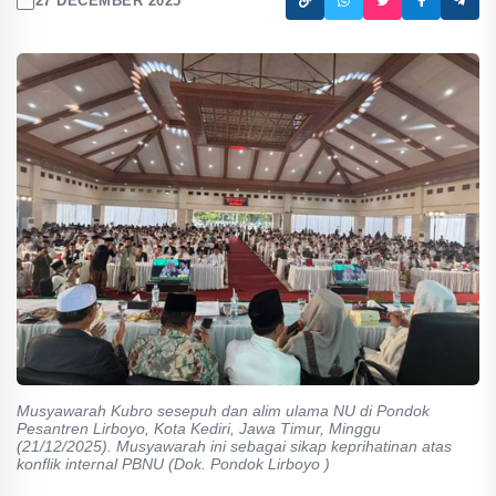
27 DECEMBER 2025
Musyawarah Kubro sesepuh dan alim ulama NU di Pondok
Pesantren Lirboyo, Kota Kediri, Jawa Timur, Minggu
(21/12/2025). Musyawarah ini sebagai sikap keprihatinan atas
konflik internal PBNU (Dok. Pondok Lirboyo )