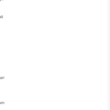
li
ari
lum