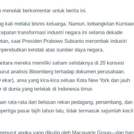
 menolak berkomentar untuk berita ini.
g kali melalui bisnis keluarga. Namun, kebangkitan Kurnia
ecepatan transformasi industri negara ini selama dekade
rentan, saat Presiden Prabowo Subianto merombak industri
perebutkan kendali atas sumber daya negara.
 antara mereka memiliki saham setidaknya di 20 konsesi
nurut analisis Bloomberg terhadap dokumen perusahaan.
 ekar), area yang kira-kira seluas Kota New York dan jauh
di dunia yang terletak di Indonesia timur.
raan rata-rata dari belasan rekan pedagang, penambang, dan
rtiga pasar bijih tahun lalu, tidak termasuk sejumlah kecil
—menurut angka yang dikutip oleh Macquarie Group—dan har