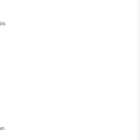
lis
s
an