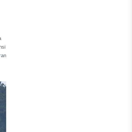
a
nsi
ran