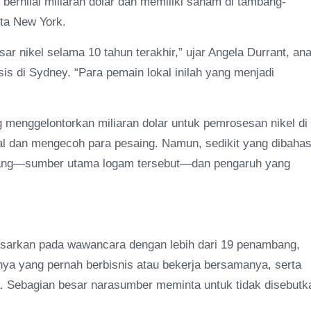
 bernilai miliaran dolar dan memiliki saham di tambang-
ta New York.
sar nikel selama 10 tahun terakhir,” ujar Angela Durrant, ana
s di Sydney. “Para pemain lokal inilah yang menjadi
 menggelontorkan miliaran dolar untuk pemrosesan nikel di
al dan mengecoh para pesaing. Namun, sedikit yang dibaha
bang—sumber utama logam tersebut—dan pengaruh yang
asarkan pada wawancara dengan lebih dari 19 penambang,
ya yang pernah berbisnis atau bekerja bersamanya, serta
a. Sebagian besar narasumber meminta untuk tidak disebutk