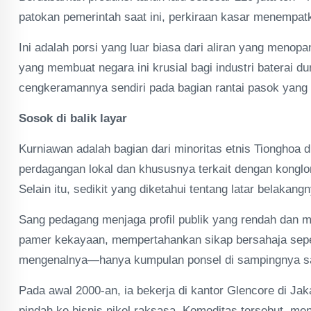
patokan pemerintah saat ini, perkiraan kasar menempatk
Ini adalah porsi yang luar biasa dari aliran yang menopa
yang membuat negara ini krusial bagi industri baterai
cengkeramannya sendiri pada bagian rantai pasok yang 
Sosok di balik layar
Kurniawan adalah bagian dari minoritas etnis Tionghoa 
perdagangan lokal dan khususnya terkait dengan kongl
Selain itu, sedikit yang diketahui tentang latar belakang
Sang pedagang menjaga profil publik yang rendah dan me
pamer kekayaan, mempertahankan sikap bersahaja sepe
mengenalnya—hanya kumpulan ponsel di sampingnya sa
Pada awal 2000-an, ia bekerja di kantor Glencore di Jaka
pindah ke bisnis nikel raksasa. Komoditas tersebut, me