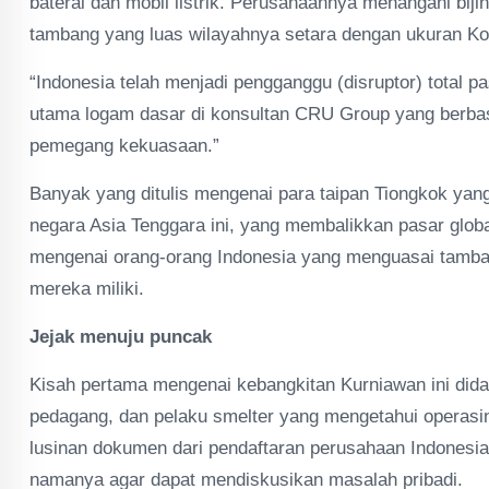
baterai dan mobil listrik. Perusahaannya menangani bijih
tambang yang luas wilayahnya setara dengan ukuran Ko
“Indonesia telah menjadi pengganggu (disruptor) total pa
utama logam dasar di konsultan CRU Group yang berbasi
pemegang kekuasaan.”
Banyak yang ditulis mengenai para taipan Tiongkok yang
negara Asia Tenggara ini, yang membalikkan pasar glob
mengenai orang-orang Indonesia yang menguasai tam
mereka miliki.
Jejak menuju puncak
Kisah pertama mengenai kebangkitan Kurniawan ini did
pedagang, dan pelaku smelter yang mengetahui operasin
lusinan dokumen dari pendaftaran perusahaan Indonesi
namanya agar dapat mendiskusikan masalah pribadi.