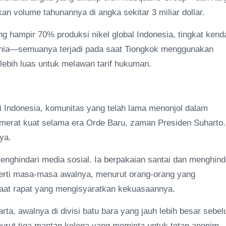
an volume tahunannya di angka sekitar 3 miliar dollar.
ng hampir 70% produksi nikel global Indonesia, tingkat kenda
 dunia—semuanya terjadi pada saat Tiongkok menggunakan
lebih luas untuk melawan tarif hukuman.
di Indonesia, komunitas yang telah lama menonjol dalam
omerat kuat selama era Orde Baru, zaman Presiden Suharto.
nya.
nghindari media sosial. Ia berpakaian santai dan menghind
rti masa-masa awalnya, menurut orang-orang yang
at rapat yang mengisyaratkan kekuasaannya.
rta, awalnya di divisi batu bara yang jauh lebih besar sebe
nurut tiga mantan kolega yang meminta untuk tetap anonim