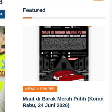
6
Featured
NEWS > EPAPER
Maut di Barak Merah Putih (Koran
Rabu, 24 Juni 2026)