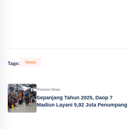
News
Tags:
Previous News
Sepanjang Tahun 2025, Daop 7
Madiun Layani 5,92 Juta Penumpang