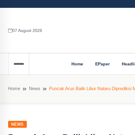
07 August 2026
Home
EPaper
Headl
Home
News
Puncak Arus Balik Libur Nataru Diprediksi 
NEWS