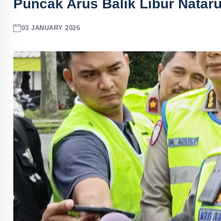
Puncak Arus Balik Libur Nataru
03 JANUARY 2026