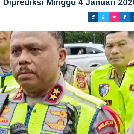
 Diprediksi Minggu 4 Januari 202