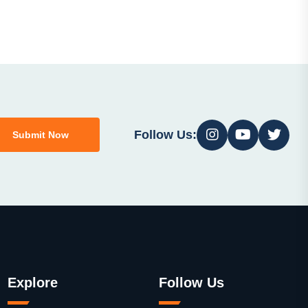
Follow Us:
Submit Now
Explore
Follow Us