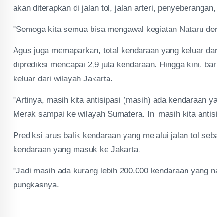
akan diterapkan di jalan tol, jalan arteri, penyeberanga
"Semoga kita semua bisa mengawal kegiatan Nataru de
Agus juga memaparkan, total kendaraan yang keluar dari 
diprediksi mencapai 2,9 juta kendaraan. Hingga kini, bar
keluar dari wilayah Jakarta.
"Artinya, masih kita antisipasi (masih) ada kendaraan y
Merak sampai ke wilayah Sumatera. Ini masih kita antis
Prediksi arus balik kendaraan yang melalui jalan tol seb
kendaraan yang masuk ke Jakarta.
"Jadi masih ada kurang lebih 200.000 kendaraan yang na
pungkasnya.