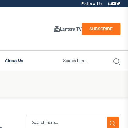
Follow Us
Lentera TV
SUBSCRIBE
About Us