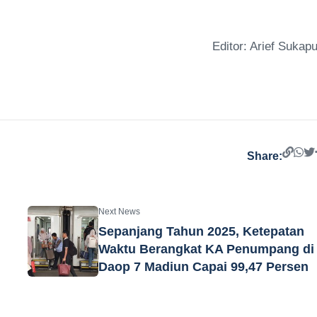
Editor: Arief Sukapu
Share:
Next News
Sepanjang Tahun 2025, Ketepatan
Waktu Berangkat KA Penumpang di
Daop 7 Madiun Capai 99,47 Persen