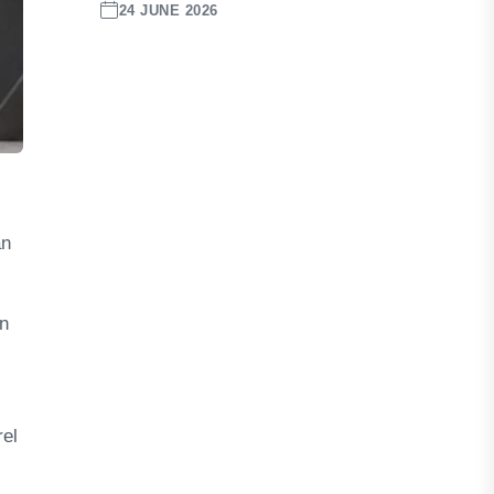
24 JUNE 2026
an
n
rel