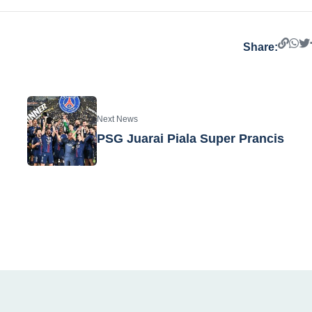
Share:
Next News
PSG Juarai Piala Super Prancis