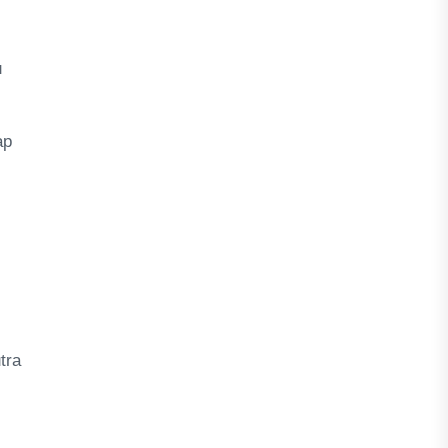
u
ap
tra