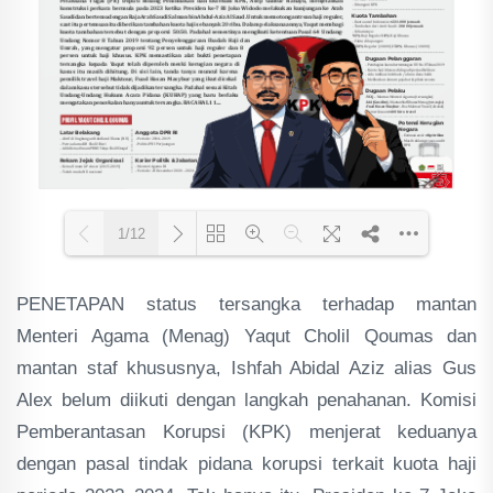
1/12
PENETAPAN status tersangka terhadap mantan
Loading PDF 61% ...
Menteri Agama (Menag) Yaqut Cholil Qoumas dan
mantan staf khususnya, Ishfah Abidal Aziz alias Gus
Alex belum diikuti dengan langkah penahanan. Komisi
Pemberantasan Korupsi (KPK) menjerat keduanya
dengan pasal tindak pidana korupsi terkait kuota haji