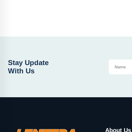
Stay Update
With Us
About Us