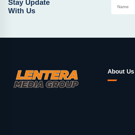
Stay Update
With Us
About Us