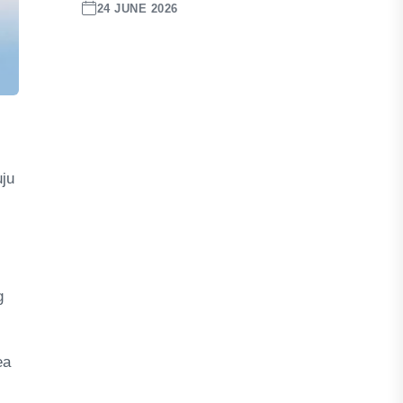
24 JUNE 2026
uju
g
ea