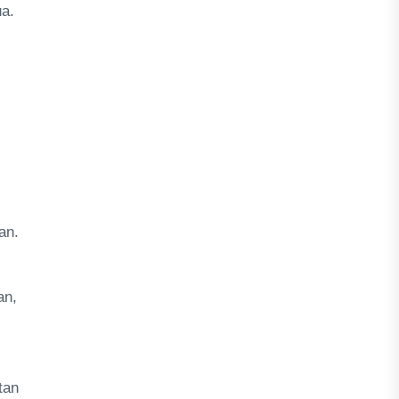
ua.
an.
an,
tan