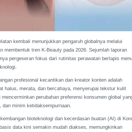
elatan kembali menunjukkan pengaruh globalnya melalui
kan membentuk tren K-Beauty pada 2026. Sejumlah laporan
ya pergeseran fokus dari rutinitas perawatan berlapis men
knologi.
angan profesional kecantikan dan kreator konten adalah
at halus, merata, dan bercahaya, menyerupai tekstur kulit
 ini mencerminkan perubahan preferensi konsumen global yan
al, dan minim ketidaksempurnaan.
erkembangan bioteknologi dan kecerdasan buatan (AI) di Kor
berbasis data kini semakin mudah diakses, memungkinkan