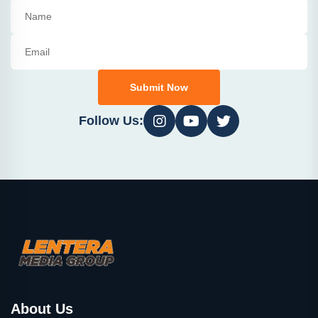
Submit Now
Follow Us:
About Us