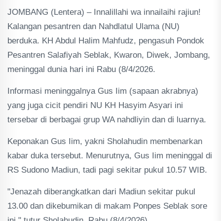
JOMBANG (Lentera) – Innalillahi wa innailaihi rajiun!
Kalangan pesantren dan Nahdlatul Ulama (NU)
berduka. KH Abdul Halim Mahfudz, pengasuh Pondok
Pesantren Salafiyah Seblak, Kwaron, Diwek, Jombang,
meninggal dunia hari ini Rabu (8/4/2026.
Informasi meninggalnya Gus Iim (sapaan akrabnya)
yang juga cicit pendiri NU KH Hasyim Asyari ini
tersebar di berbagai grup WA nahdliyin dan di luarnya.
Keponakan Gus Iim, yakni Sholahudin membenarkan
kabar duka tersebut. Menurutnya, Gus Iim meninggal di
RS Sudono Madiun, tadi pagi sekitar pukul 10.57 WIB.
"Jenazah diberangkatkan dari Madiun sekitar pukul
13.00 dan dikebumikan di makam Ponpes Seblak sore
ini," tutur Sholahudin, Rabu (8/4/2026).