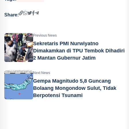
Share:
Previous News
Sekretaris PMI Nurwiyatno
Dimakamkan di TPU Tembok Dihadiri
2 Mantan Gubernur Jatim
Next News
Gempa Magnitudo 5,8 Guncang
Bolaang Mongondow Sulut, Tidak
Berpotensi Tsunami