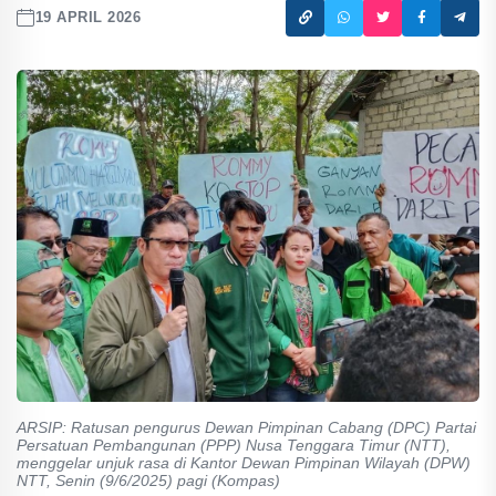
19 APRIL 2026
ARSIP: Ratusan pengurus Dewan Pimpinan Cabang (DPC) Partai
Persatuan Pembangunan (PPP) Nusa Tenggara Timur (NTT),
menggelar unjuk rasa di Kantor Dewan Pimpinan Wilayah (DPW)
NTT, Senin (9/6/2025) pagi (Kompas)