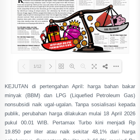
1/12
KEJUTAN di pertengahan April: harga bahan bakar
Loading PDF 50% ...
minyak (BBM) dan LPG (Liquefied Petroleum Gas)
nonsubsidi naik ugal-ugalan. Tanpa sosialisasi kepada
publik, perubahan harga dilakukan mulai 18 April 2026
pukul 00.01 WIB. Pertamax Turbo kini menjadi Rp
19.850 per liter atau naik sekitar 48,1% dari harga