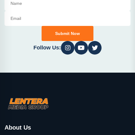
Submit Now
Follow Us:
About Us