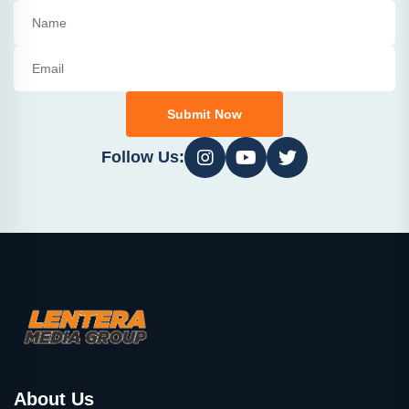
Submit Now
Follow Us:
About Us