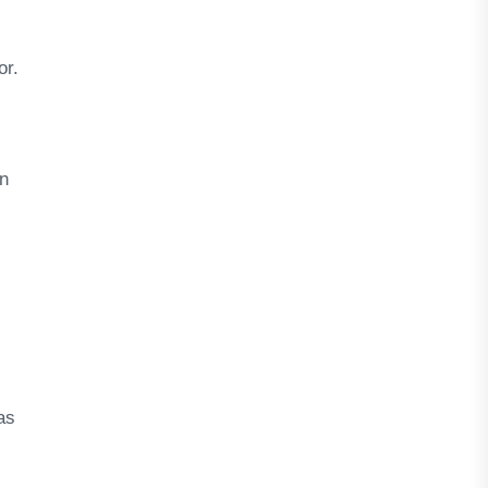
or.
an
as