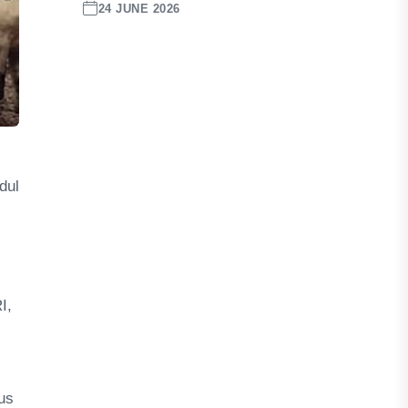
24 JUNE 2026
dul
I,
us