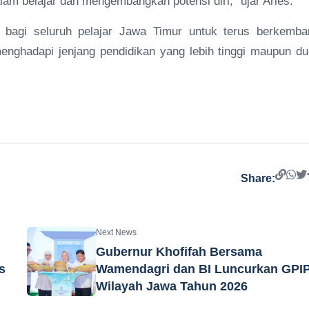
lam belajar dan mengembangkan potensi diri,” ujar Aries.
i bagi seluruh pelajar Jawa Timur untuk terus berkemba
nghadapi jenjang pendidikan yang lebih tinggi maupun du
Share:
Next News
Gubernur Khofifah Bersama
s
Wamendagri dan BI Luncurkan GPI
Wilayah Jawa Tahun 2026