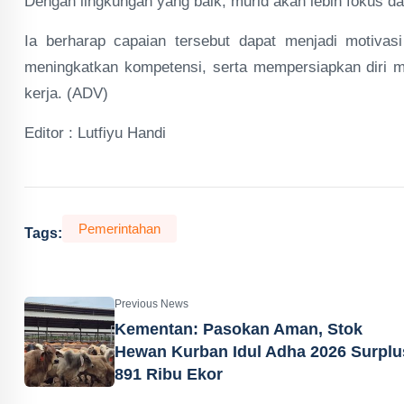
Dengan lingkungan yang baik, murid akan lebih fokus da
Ia berharap capaian tersebut dapat menjadi motivas
meningkatkan kompetensi, serta mempersiapkan diri me
kerja. (ADV)
Editor : Lutfiyu Handi
Pemerintahan
Tags:
Previous News
Kementan: Pasokan Aman, Stok
Hewan Kurban Idul Adha 2026 Surplu
891 Ribu Ekor