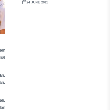
24 JUNE 2026
aih
nal
an,
an,
li.
dan