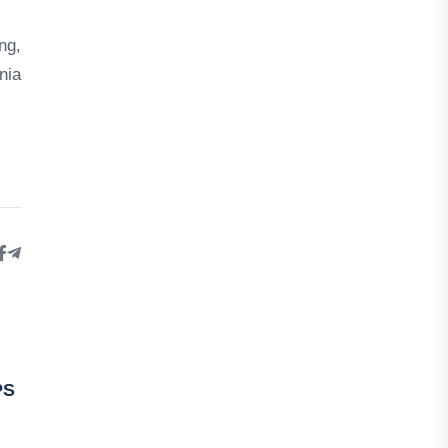
ng,
nia
PS