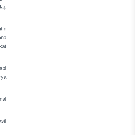
dap
tin
ana
kat
api
rya
nal
sil