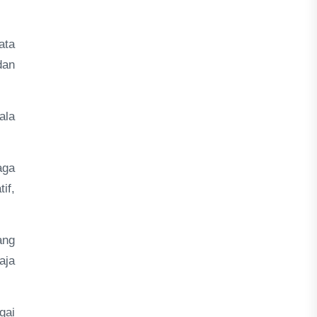
ata
dan
ala
aga
if,
ang
aja
gai