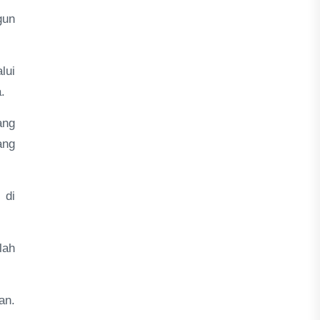
gun
lui
.
ang
ang
 di
lah
an.