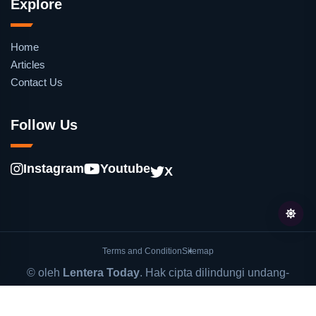
Explore
Home
Articles
Contact Us
Follow Us
Instagram
Youtube
X
Terms and Condition
Sitemap
© oleh
Lentera Today
. Hak cipta dilindungi undang-
undang.