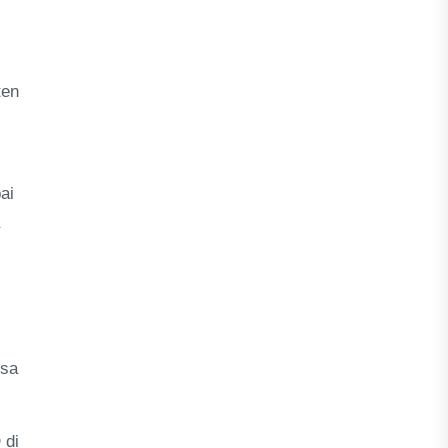
ten
ai
ksa
 di