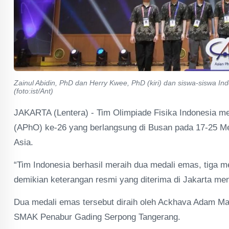
Zainul Abidin, PhD dan Herry Kwee, PhD (kiri) dan siswa-siswa Ind
(foto:ist/Ant)
JAKARTA (Lentera) - Tim Olimpiade Fisika Indonesia m
(APhO) ke-26 yang berlangsung di Busan pada 17-25 Me
Asia.
“Tim Indonesia berhasil meraih dua medali emas, tiga m
demikian keterangan resmi yang diterima di Jakarta men
Dua medali emas tersebut diraih oleh Ackhava Adam Ma
SMAK Penabur Gading Serpong Tangerang.