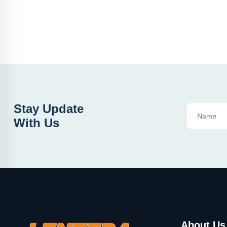
Stay Update
With Us
About Us