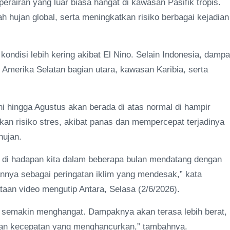
rairan yang luar biasa hangat di kawasan Pasifik tropis.
 hujan global, serta meningkatkan risiko berbagai kejadian
ondisi lebih kering akibat El Nino. Selain Indonesia, damp
, Amerika Selatan bagian utara, kawasan Karibia, serta
 hingga Agustus akan berada di atas normal di hampir
tkan risiko stres, akibat panas dan mempercepat terjadinya
hujan.
ba di hadapan kita dalam beberapa bulan mendatang dengan
nnya sebagai peringatan iklim yang mendesak,” kata
aan video mengutip Antara, Selasa (2/6/2026).
 semakin menghangat. Dampaknya akan terasa lebih berat,
ngan kecepatan yang menghancurkan,” tambahnya.