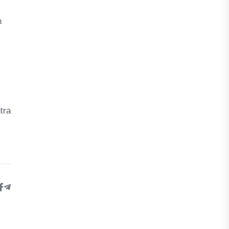
n
tra