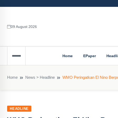
09 August 2026
Home
EPaper
Headl
Home
News > Headline
WMO Peringatkan El Nino Berpo
HEADLINE