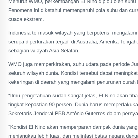
Menurut WMO, perkembangan El Nino dipicu oleh suhu pe
Fenomena ini diketahui memengaruhi pola suhu dan curah
cuaca ekstrem.
Indonesia termasuk wilayah yang berpotensi mengalami k
serupa diperkirakan terjadi di Australia, Amerika Tengah
sebagian wilayah Asia Selatan.
WMO juga memperkirakan, suhu udara pada periode Juni
seluruh wilayah dunia. Kondisi tersebut dapat meningka
kekeringan di daerah yang mengalami penurunan curah 
“Ilmu pengetahuan sudah sangat jelas, El Nino akan ti
tingkat kepastian 90 persen. Dunia harus memperlakuka
Sekretaris Jenderal PBB António Guterres dalam pernyat
“Kondisi El Nino akan memperparah dampak dunia yang
menjangkau lebih luas, dan melintasi batas negara de