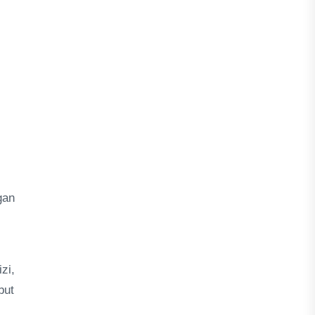
,
gan
zi,
but