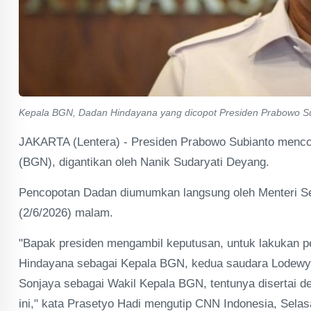
Kepala BGN, Dadan Hindayana yang dicopot Presiden Prabowo Subi
JAKARTA (Lentera) - Presiden Prabowo Subianto menco
(BGN), digantikan oleh Nanik Sudaryati Deyang.
Pencopotan Dadan diumumkan langsung oleh Menteri Sek
(2/6/2026) malam.
"Bapak presiden mengambil keputusan, untuk lakukan p
Hindayana sebagai Kepala BGN, kedua saudara Lodewy
Sonjaya sebagai Wakil Kepala BGN, tentunya disertai d
ini," kata Prasetyo Hadi mengutip CNN Indonesia, Selas