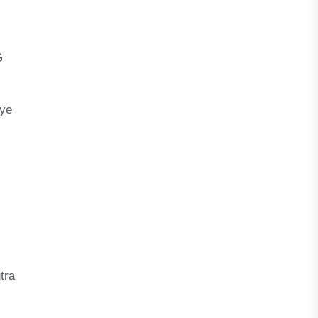
G
nye
tra