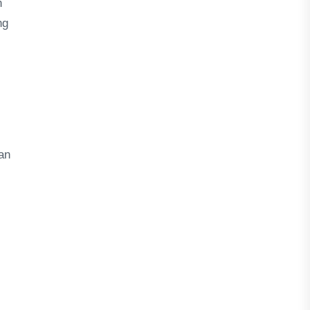
n
ng
an