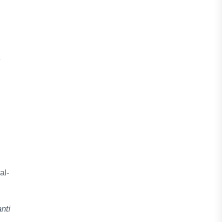
.
al-
nti