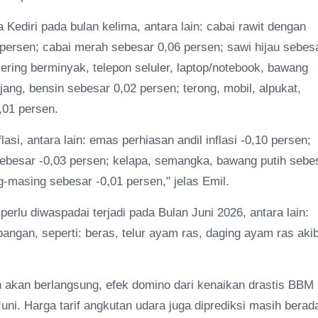
 Kediri pada bulan kelima, antara lain: cabai rawit dengan
8 persen; cabai merah sebesar 0,06 persen; sawi hijau sebes
ering berminyak, telepon seluler, laptop/notebook, bawang
ng, bensin sebesar 0,02 persen; terong, mobil, alpukat,
,01 persen.
si, antara lain: emas perhiasan andil inflasi -0,10 persen;
sebesar -0,03 persen; kelapa, semangka, bawang putih sebe
g-masing sebesar -0,01 persen," jelas Emil.
erlu diwaspadai terjadi pada Bulan Juni 2026, antara lain:
angan, seperti: beras, telur ayam ras, daging ayam ras aki
h akan berlangsung, efek domino dari kenaikan drastis BBM
uni. Harga tarif angkutan udara juga diprediksi masih berad