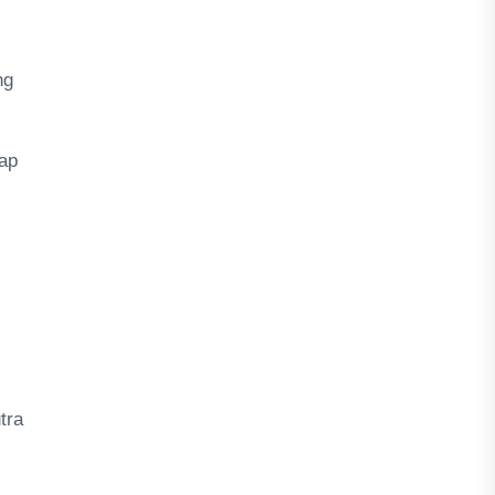
ng
ap
tra