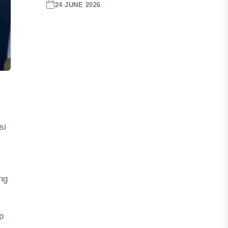
24 JUNE 2026
si
ng
p