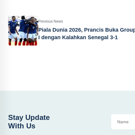
Previous News
Piala Dunia 2026, Prancis Buka Grou
I dengan Kalahkan Senegal 3-1
Stay Update
With Us