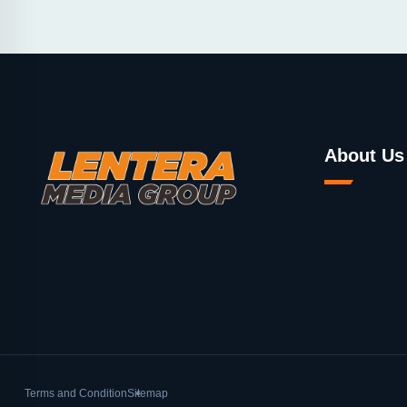
About Us
Terms and Condition
Sitemap