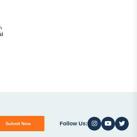
,
si
Follow Us:
Submit Now