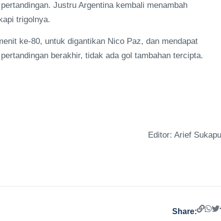
pertandingan. Justru Argentina kembali menambah
api trigolnya.
 menit ke-80, untuk digantikan Nico Paz, dan mendapat
pertandingan berakhir, tidak ada gol tambahan tercipta.
Editor: Arief Sukapu
Share: