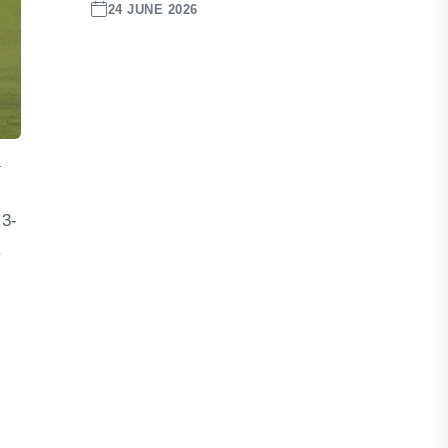
24 JUNE 2026
.
 3-
.