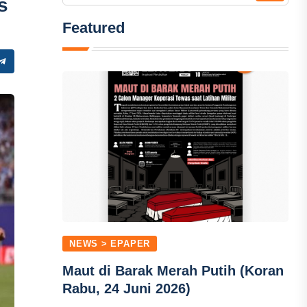
s
Featured
NEWS > EPAPER
Maut di Barak Merah Putih (Koran
Rabu, 24 Juni 2026)