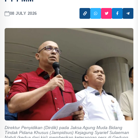
08 JULY 2026
Direktur Penyidikan (Dirdik) pada Jaksa Agung Muda Bidang
Tindak Pidana Khusus (Jampidsus) Kejagung Syarief Sulaeman
Nahdi (kedua dari kiri) memberikan keterangan pers di Gedung