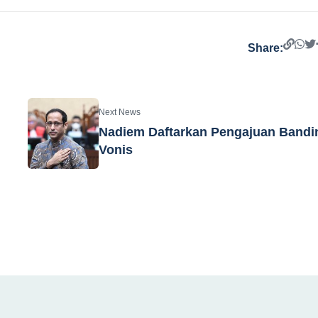
Share:
Next News
Nadiem Daftarkan Pengajuan Bandi
Vonis