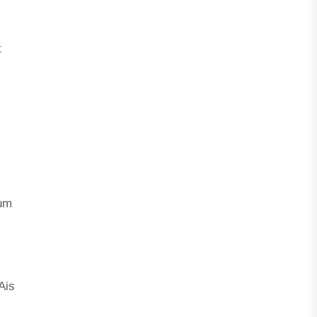
t
kum
Ais