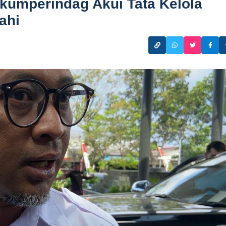
skumperindag Akui Tata Kelola
ahi