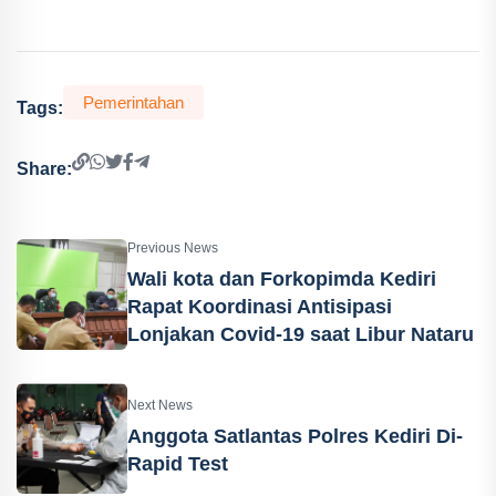
Pemerintahan
Tags:
Share:
Previous News
Wali kota dan Forkopimda Kediri
Rapat Koordinasi Antisipasi
Lonjakan Covid-19 saat Libur Nataru
Next News
Anggota Satlantas Polres Kediri Di-
Rapid Test