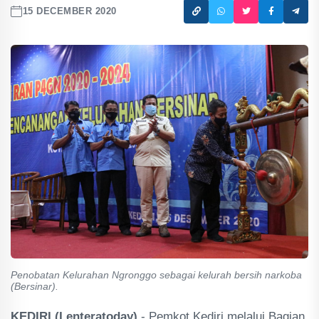
15 DECEMBER 2020
Penobatan Kelurahan Ngronggo sebagai kelurah bersih narkoba
(Bersinar).
KEDIRI (Lenteratoday)
- Pemkot Kediri melalui Bagian