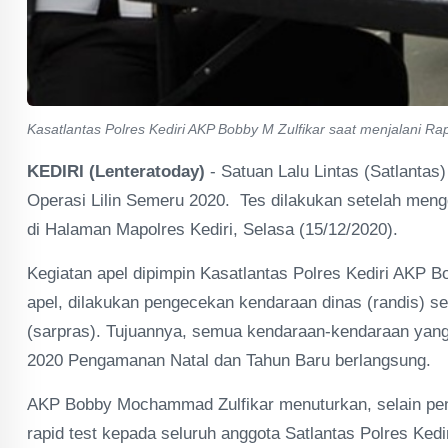
Kasatlantas Polres Kediri AKP Bobby M Zulfikar saat menjalani Rap
KEDIRI (Lenteratoday)
- Satuan Lalu Lintas (Satlantas
Operasi Lilin Semeru 2020. Tes dilakukan setelah men
di Halaman Mapolres Kediri, Selasa (15/12/2020).
Kegiatan apel dipimpin Kasatlantas Polres Kediri AKP 
apel, dilakukan pengecekan kendaraan dinas (randis) 
(sarpras). Tujuannya, semua kendaraan-kendaraan yang
2020 Pengamanan Natal dan Tahun Baru berlangsung.
AKP Bobby Mochammad Zulfikar menuturkan, selain pen
rapid test kepada seluruh anggota Satlantas Polres Ked