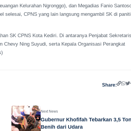
Keuangan Kelurahan Ngronggo), dan Megadias Fanio Santos
el selesai, CPNS yang lain langsung mengambil SK di panit
han SK CPNS Kota Kediri. Di antaranya Penjabat Sekretari
m Chevy Ning Suyudi, serta Kepala Organisasi Perangkat
s)
Share:
Next News
Gubernur Khofifah Tebarkan 3,5 To
Benih dari Udara