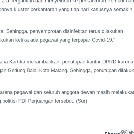
 secara bergantian dan menyeluruh ke perkantoran Pemkot dan
danya kluster perkantoran yang tiap hari kasusnya semakin
sta. Sehingga, penyemprotan disinfektan terus dilakukan
kukan ketika ada pegawai yang terpapar Covid-19,"
iana Kartika menambahkan, penutupan kantor DPRD karena
gan Gedung Balai Kota Malang. Sehingga, penutupan dilaku
 Karena pegawai dan seluruh anggota dewan masih melakuka
politisi PDI Perjuangan tersebut. (Sur)