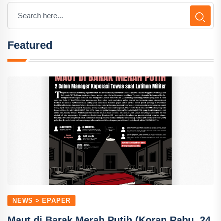
Featured
NEWS > EPAPER
Maut di Barak Merah Putih (Koran Rabu, 24