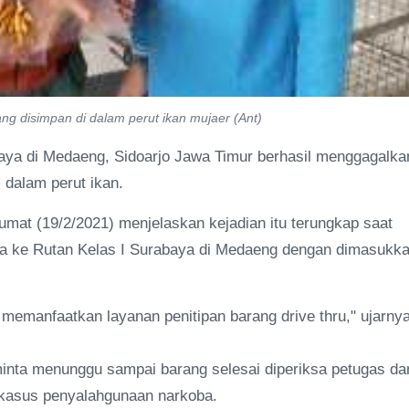
g disimpan di dalam perut ikan mujaer (Ant)
aya di Medaeng, Sidoarjo Jawa Timur berhasil menggagalka
i dalam perut ikan.
at (19/2/2021) menjelaskan kejadian itu terungkap saat
ba ke Rutan Kelas I Surabaya di Medaeng dengan dimasukk
HA memanfaatkan layanan penitipan barang drive thru," ujarnya
iminta menunggu sampai barang selesai diperiksa petugas da
kasus penyalahgunaan narkoba.