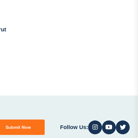
rut
Follow Us:
Submit Now