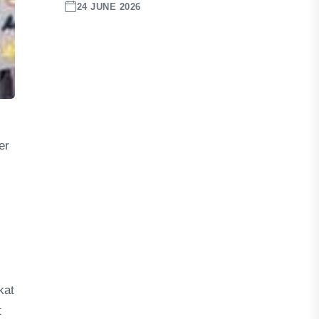
24 JUNE 2026
er
kat
t