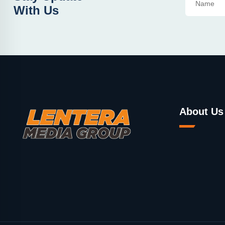
With Us
About Us