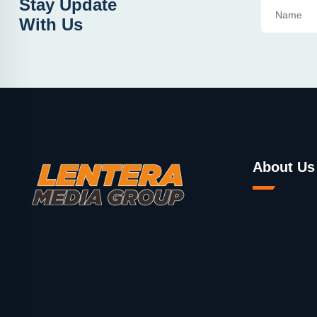
Stay Update
With Us
About Us