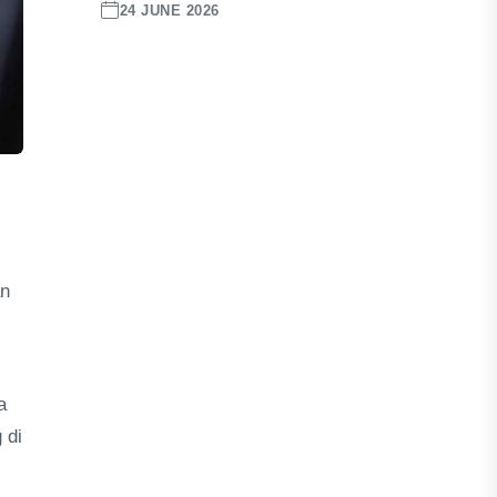
24 JUNE 2026
an
a
 di