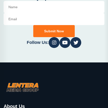
Submit Now
Follow Us:
About Us