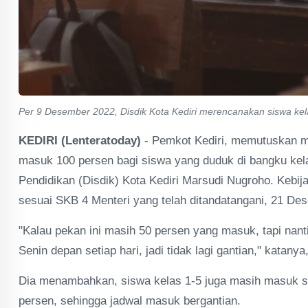
Per 9 Desember 2022, Disdik Kota Kediri merencanakan siswa ke
KEDIRI (Lenteratoday)
- Pemkot Kediri, memutuskan m
masuk 100 persen bagi siswa yang duduk di bangku kela
Pendidikan (Disdik) Kota Kediri Marsudi Nugroho. Kebija
sesuai SKB 4 Menteri yang telah ditandatangani, 21 De
"Kalau pekan ini masih 50 persen yang masuk, tapi nan
Senin depan setiap hari, jadi tidak lagi gantian," katanya
Dia menambahkan, siswa kelas 1-5 juga masih masuk se
persen, sehingga jadwal masuk bergantian.