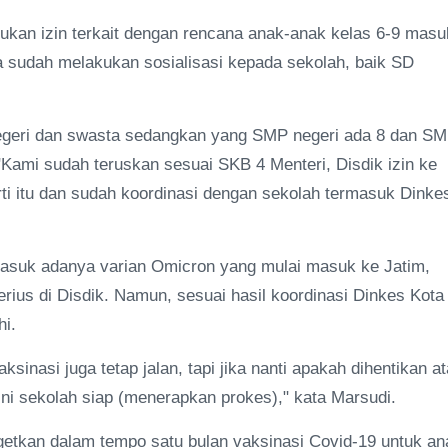
jukan izin terkait dengan rencana anak-anak kelas 6-9 masu
ga sudah melakukan sosialisasi kepada sekolah, baik SD
negeri dan swasta sedangkan yang SMP negeri ada 8 dan S
 "Kami sudah teruskan sesuai SKB 4 Menteri, Disdik izin ke
i itu dan sudah koordinasi dengan sekolah termasuk Dinkes
rmasuk adanya varian Omicron yang mulai masuk ke Jatim,
ius di Disdik. Namun, sesuai hasil koordinasi Dinkes Kota
hi.
ksinasi juga tetap jalan, tapi jika nanti apakah dihentikan a
 ini sekolah siap (menerapkan prokes)," kata Marsudi.
getkan dalam tempo satu bulan vaksinasi Covid-19 untuk an