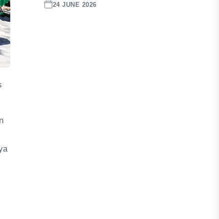
24 JUNE 2026
s
n
ya