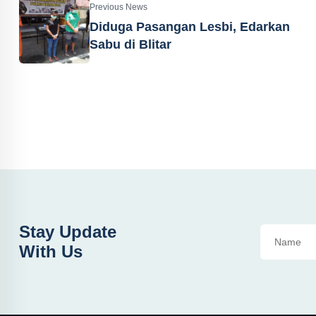
Previous News
Diduga Pasangan Lesbi, Edarkan
Sabu di Blitar
Stay Update
With Us