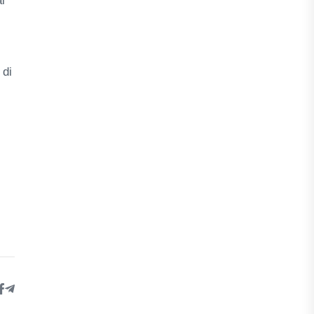
i
 di